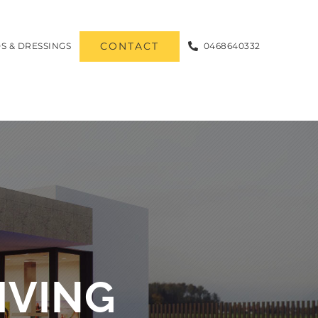
CONTACT
S & DRESSINGS
0468640332
IVING