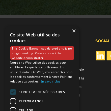
×
Ce site Web utilise des
cookies
CUISINES MORENO
SOCIAL
This Cookie Banner was deleted and is no
longer working. Please contact the
website administrator.
Depuis 1993, Cuisines & Bains
Notre site Web utilise des cookies pour
améliorer l'expérience utilisateur. En
MORENO est une entreprise familiale
utilisant notre site Web, vous acceptez tous
les cookies conformément à notre Politique
spécialisée dans l’aménagement et la
relative aux cookies.
En savoir plus
pose de cuisines équipées, de salles
STRICTEMENT NÉCESSAIRES
de bain, de placards et de dressing.
PERFORMANCE
CIBLAGE