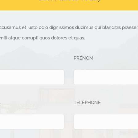
ccusamus et iusto odio dignissimos ducimus qui blanditiis praese
iti atque corrupti quos dolores et quas.
PRÉNOM
L
TÉLÉPHONE