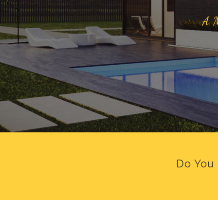
A M
Do You 