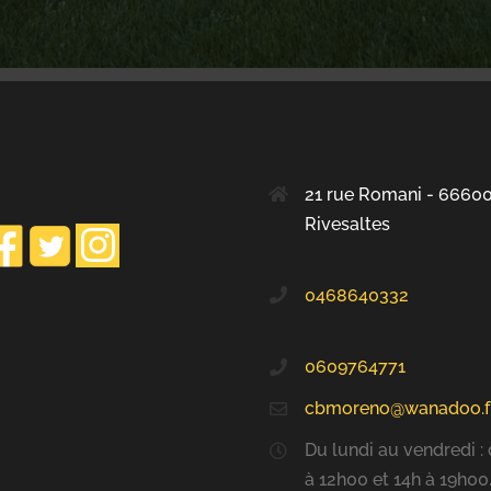
21 rue Romani - 6660
Rivesaltes
0468640332
0609764771
cbmoreno@wanadoo.f
Du lundi au vendredi :
à 12h00 et 14h à 19h00