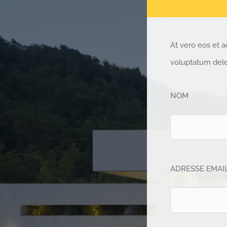
At vero eos et a
voluptatum delen
NOM
ADRESSE EMAI