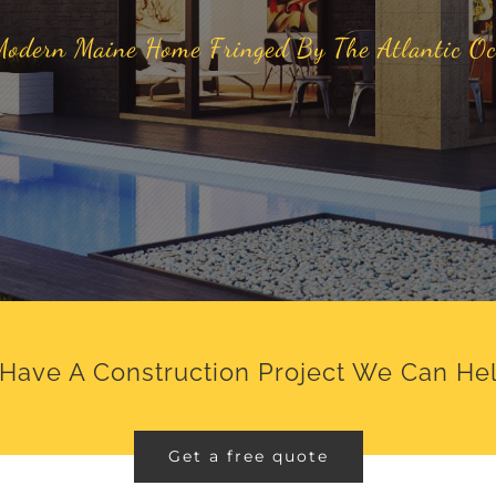
odern Maine Home Fringed By The Atlantic O
Have A Construction Project We Can He
Get a free quote