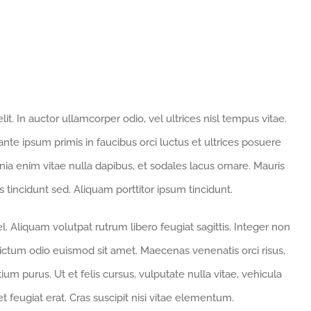
t. In auctor ullamcorper odio, vel ultrices nisl tempus vitae.
 ante ipsum primis in faucibus orci luctus et ultrices posuere
cinia enim vitae nulla dapibus, et sodales lacus ornare. Mauris
 tincidunt sed. Aliquam porttitor ipsum tincidunt.
. Aliquam volutpat rutrum libero feugiat sagittis. Integer non
ictum odio euismod sit amet. Maecenas venenatis orci risus,
um purus. Ut et felis cursus, vulputate nulla vitae, vehicula
et feugiat erat. Cras suscipit nisi vitae elementum.